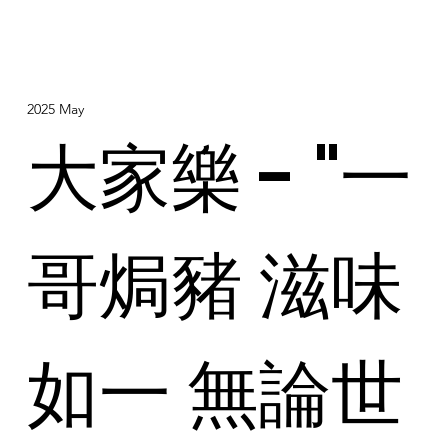
2025 May
大家樂 - "⼀
哥焗豬 滋味
如一 無論世