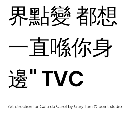
界點變 都想
⼀直喺你身
邊" TVC
Art direction for Cafe de Carol by Gary Tam @ point studio